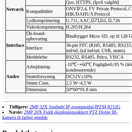
Qos, HTTPS, (Ipv6 valgfrit
)
ONVIF2.4, FV Private Protocol, C
Netværk
Kompatibilitet
HIK/DAHUA Protocol
Lydkomprimering
G.711, AAC,
G711U
,
G
.726
Videokomprimering
H.265/H.264
O
n-board-
B
indbygget Micro SD, op til 128 G
opbevaring
Interface
36-pin FFC (RJ45, RS485, RS233
Interface
ind/ud, lyd ind/ud, USB, strøm)
Meddelelse
RS232, RS485, Pelco, VISCA
-10℃~
+
60℃ Fugtighed≤95 % (ikk
Arbejdstemp.
kondenserende)
Andre
Strømforsyning
DC12V±10%
Strøm Cons.
2,5 W~4,5 W
Dimension
50*60*91,8 mm
Tidligere:
2MP 32X Starlight IP-zoommodul-IPZM-8232G
Næste:
2MP 20X Fuldt eksplosionssikkert PTZ Dome IR-
kamera til farligt område