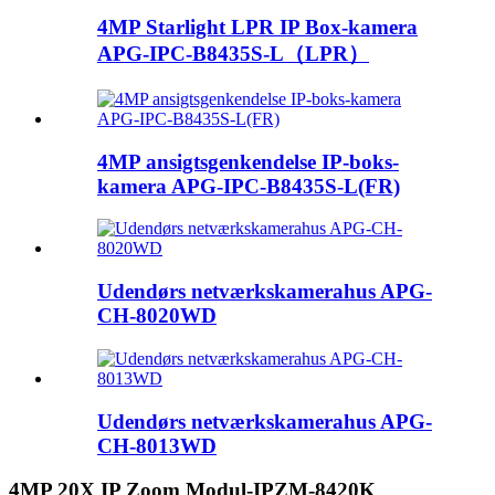
4MP Starlight LPR IP Box-kamera
APG-IPC-B8435S-L（LPR）
4MP ansigtsgenkendelse IP-boks-
kamera APG-IPC-B8435S-L(FR)
Udendørs netværkskamerahus APG-
CH-8020WD
Udendørs netværkskamerahus APG-
CH-8013WD
4MP 20X IP Zoom Modul-IPZM-8420K