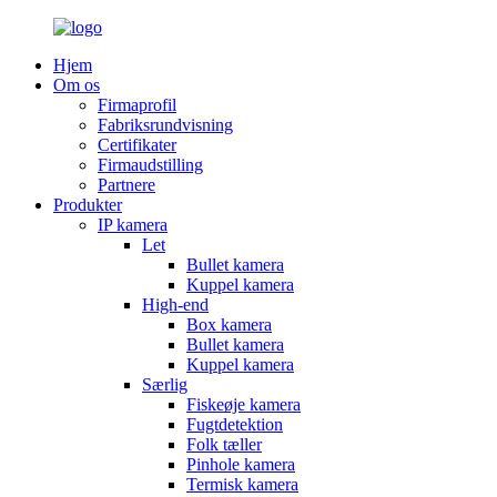
Hjem
Om os
Firmaprofil
Fabriksrundvisning
Certifikater
Firmaudstilling
Partnere
Produkter
IP kamera
Let
Bullet kamera
Kuppel kamera
High-end
Box kamera
Bullet kamera
Kuppel kamera
Særlig
Fiskeøje kamera
Fugtdetektion
Folk tæller
Pinhole kamera
Termisk kamera