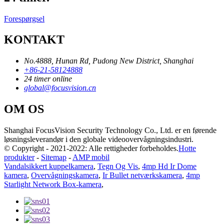
Forespørgsel
KONTAKT
No.4888, Hunan Rd, Pudong New District, Shanghai
+86-21-58124888
24 timer online
global@focusvision.cn
OM OS
Shanghai FocusVision Security Technology Co., Ltd. er en førende
løsningsleverandør i den globale videoovervågningsindustri.
© Copyright - 2021-2022: Alle rettigheder forbeholdes.
Hotte
produkter
-
Sitemap
-
AMP mobil
Vandalsikkert kuppelkamera
,
Tegn Og Vis
,
4mp Hd Ir Dome
kamera
,
Overvågningskamera
,
Ir Bullet netværkskamera
,
4mp
Starlight Network Box-kamera
,