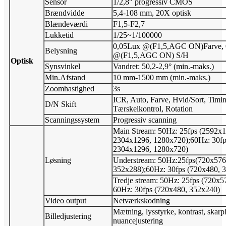
Sensor
1/2,8" progressiv CMOS
Brændvidde
5,4-108 mm, 20X optisk
Blændeværdi
F1,5-F2,7
Lukketid
1/25~1/100000
0,05Lux @(F1,5,AGC ON)Farve, 
Belysning
@(F1,5,AGC ON) S/H
Optisk
Synsvinkel
Vandret: 50,2-2,9° (min.-maks.)
Min.Afstand
10 mm-1500 mm (min.-maks.)
Zoomhastighed
3s
ICR, Auto, Farve, Hvid/Sort, Timin
D/N Skift
Tærskelkontrol, Rotation
Scanningssystem
Progressiv scanning
Main Stream: 50Hz: 25fps (2592x1
2304x1296, 1280x720);60Hz: 30fp
2304x1296, 1280x720)
Løsning
Understream: 50Hz:25fps(720x576
352x288);60Hz: 30fps (720x480, 
Tredje stream: 50Hz: 25fps (720x5
60Hz: 30fps (720x480, 352x240)
Video output
Netværkskodning
Mætning, lysstyrke, kontrast, skarp
Billedjustering
nuancejustering