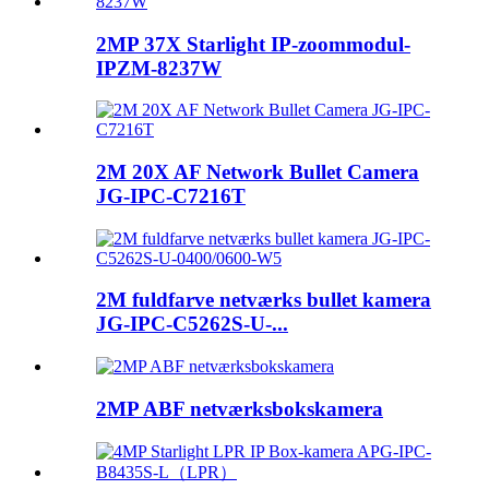
2MP 37X Starlight IP-zoommodul-
IPZM-8237W
2M 20X AF Network Bullet Camera
JG-IPC-C7216T
2M fuldfarve netværks bullet kamera
JG-IPC-C5262S-U-...
2MP ABF netværksbokskamera