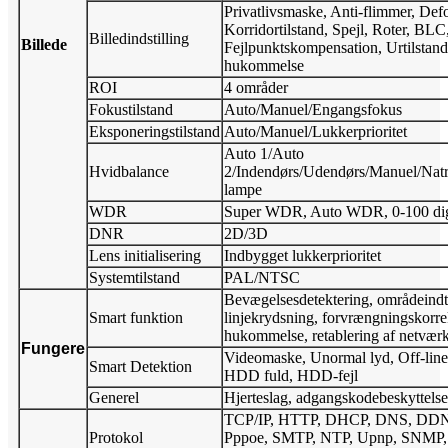
Privatlivsmaske, Anti-flimmer, Def
Korridortilstand, Spejl, Roter, BL
Billedindstilling
Billede
Fejlpunktskompensation, Urtilstand
hukommelse
ROI
4 områder
Fokustilstand
Auto/Manuel/Engangsfokus
Eksponeringstilstand
Auto/Manuel/Lukkerprioritet
Auto 1/Auto
Hvidbalance
2/Indendørs/Udendørs/Manuel/Nat
lampe
WDR
Super WDR, Auto WDR, 0-100 digit
DNR
2D/3D
Lens initialisering
Indbygget lukkerprioritet
Systemtilstand
PAL/NTSC
Bevægelsesdetektering, områdeind
Smart funktion
linjekrydsning, forvrængningskorrek
hukommelse, retablering af netvær
Fungere
Videomaske, Unormal lyd, Off-line,
Smart Detektion
HDD fuld, HDD-fejl
Generel
Hjerteslag, adgangskodebeskyttelse, 
TCP/IP, HTTP, DHCP, DNS, DDN
Protokol
Pppoe, SMTP, NTP, Upnp, SNMP, 