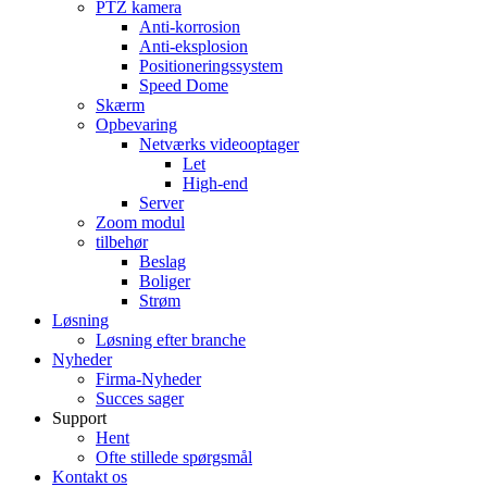
PTZ kamera
Anti-korrosion
Anti-eksplosion
Positioneringssystem
Speed ​​Dome
Skærm
Opbevaring
Netværks videooptager
Let
High-end
Server
Zoom modul
tilbehør
Beslag
Boliger
Strøm
Løsning
Løsning efter branche
Nyheder
Firma-Nyheder
Succes sager
Support
Hent
Ofte stillede spørgsmål
Kontakt os