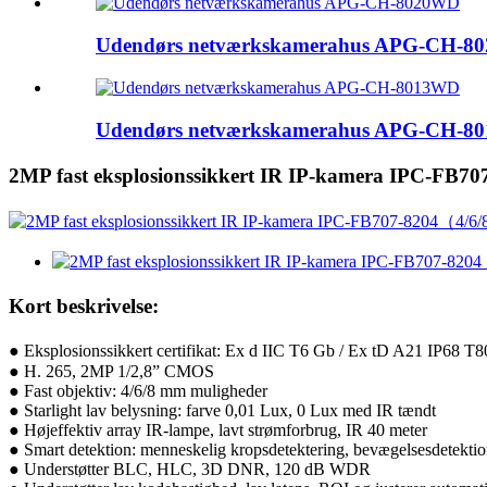
Udendørs netværkskamerahus APG-CH-8
Udendørs netværkskamerahus APG-CH-8
2MP fast eksplosionssikkert IR IP-kamera IPC-F
Kort beskrivelse:
● Eksplosionssikkert certifikat: Ex d IIC T6 Gb / Ex tD A21 IP68 
● H. 265, 2MP 1/2,8” CMOS
● Fast objektiv: 4/6/8 mm muligheder
● Starlight lav belysning: farve 0,01 Lux, 0 Lux med IR tændt
● Højeffektiv array IR-lampe, lavt strømforbrug, IR 40 meter
● Smart detektion: menneskelig kropsdetektering, bevægelsesdetektio
● Understøtter BLC, HLC, 3D DNR, 120 dB WDR