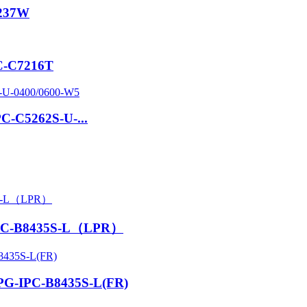
8237W
PC-C7216T
PC-C5262S-U-...
-IPC-B8435S-L（LPR）
APG-IPC-B8435S-L(FR)