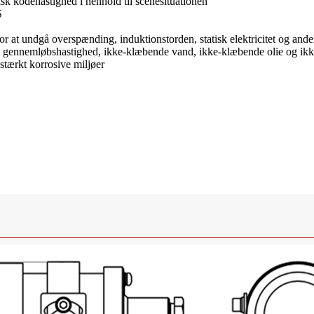
isk kodehastighed i henhold til scenesituationen
S
 at undgå overspænding, induktionstorden, statisk elektricitet og and
sk gennemløbshastighed, ikke-klæbende vand, ikke-klæbende olie og ikk
e stærkt korrosive miljøer