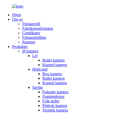
Hjem
Om os
Firmaprofil
Fabriksrundvisning
Certifikater
Firmaudstilling
Partnere
Produkter
IP kamera
Let
Bullet kamera
Kuppel kamera
High-end
Box kamera
Bullet kamera
Kuppel kamera
Særlig
Fiskeøje kamera
Fugtdetektion
Folk tæller
Pinhole kamera
Termisk kamera