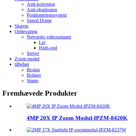
Anti-korrosion
Anti-eksplosion
Positioneringssystem
Speed ​​Dome
Skærm
Opbevaring
Netværks videooptager
Let
High-end
Server
Zoom modul
tilbehør
Beslag
Boliger
Strøm
Fremhævede Produkter
4MP 20X IP Zoom Modul-IPZM-8420K