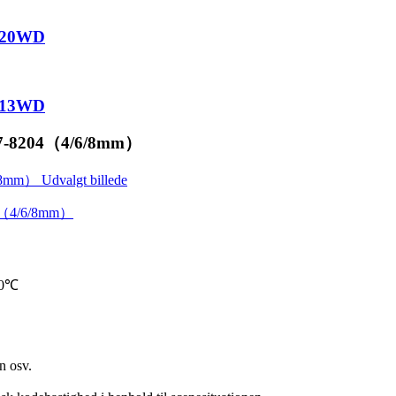
020WD
013WD
B707-8204（4/6/8mm）
T80℃
n osv.