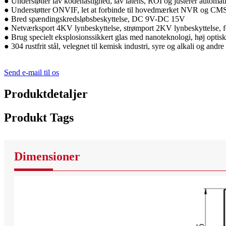
● Understøtter lav kodehastighed, lav latens, ROI og justerer automat
● Understøtter ONVIF, let at forbinde til hovedmærket NVR og CM
● Bred spændingskredsløbsbeskyttelse, DC 9V-DC 15V
● Netværksport 4KV lynbeskyttelse, strømport 2KV lynbeskyttelse, for
● Brug specielt eksplosionssikkert glas med nanoteknologi, høj opti
● 304 rustfrit stål, velegnet til kemisk industri, syre og alkali og andr
Send e-mail til os
Produktdetaljer
Produkt Tags
Dimensioner