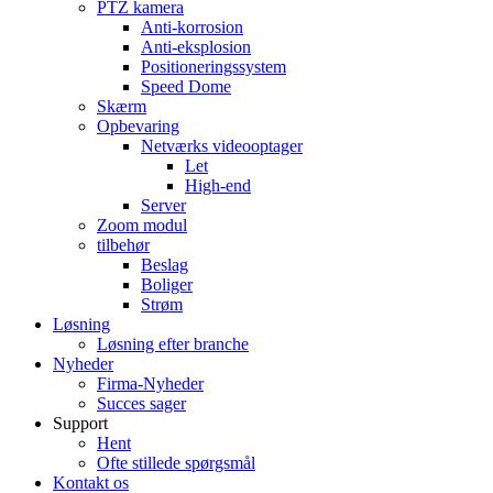
PTZ kamera
Anti-korrosion
Anti-eksplosion
Positioneringssystem
Speed ​​Dome
Skærm
Opbevaring
Netværks videooptager
Let
High-end
Server
Zoom modul
tilbehør
Beslag
Boliger
Strøm
Løsning
Løsning efter branche
Nyheder
Firma-Nyheder
Succes sager
Support
Hent
Ofte stillede spørgsmål
Kontakt os