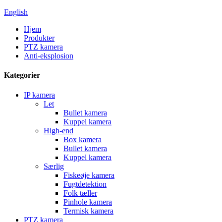
English
Hjem
Produkter
PTZ kamera
Anti-eksplosion
Kategorier
IP kamera
Let
Bullet kamera
Kuppel kamera
High-end
Box kamera
Bullet kamera
Kuppel kamera
Særlig
Fiskeøje kamera
Fugtdetektion
Folk tæller
Pinhole kamera
Termisk kamera
PTZ kamera