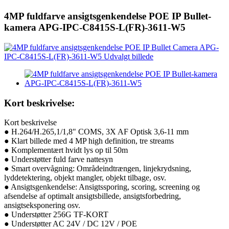
4MP fuldfarve ansigtsgenkendelse POE IP Bullet-
kamera APG-IPC-C8415S-L(FR)-3611-W5
Kort beskrivelse:
Kort beskrivelse
● H.264/H.265,1/1,8" COMS, 3X AF Optisk 3,6-11 mm
● Klart billede med 4 MP high definition, tre streams
● Komplementært hvidt lys op til 50m
● Understøtter fuld farve nattesyn
● Smart overvågning: Områdeindtrængen, linjekrydsning,
lyddetektering, objekt mangler, objekt tilbage, osv.
● Ansigtsgenkendelse: Ansigtssporing, scoring, screening og
afsendelse af optimalt ansigtsbillede, ansigtsforbedring,
ansigtseksponering osv.
● Understøtter 256G TF-KORT
● Understøtter AC 24V / DC 12V / POE