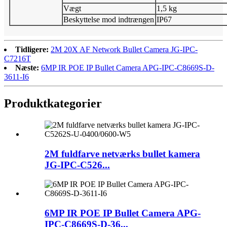
Vægt
1,5 kg
Beskyttelse mod indtrængen
IP67
Tidligere:
2M 20X AF Network Bullet Camera JG-IPC-
C7216T
Næste:
6MP IR POE IP Bullet Camera APG-IPC-C8669S-D-
3611-I6
Produktkategorier
2M fuldfarve netværks bullet kamera
JG-IPC-C526...
6MP IR POE IP Bullet Camera APG-
IPC-C8669S-D-36...