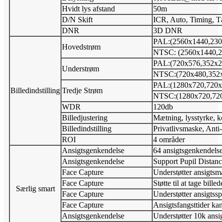
Hvidt lys afstand
50m
D/N Skift
ICR, Auto, Timing, Tæ
DNR
3D DNR
PAL:(2560x1440,230
Hovedstrøm
NTSC: (2560x1440,2
PAL:(720x576,352x2
Understrøm
NTSC:(720x480,352x
PAL:(1280x720,720x
Billedindstilling
Tredje Strøm
NTSC:(1280x720,720
WDR
120db
Billedjustering
Mætning, lysstyrke, k
Billedindstilling
Privatlivsmaske, Anti
ROI
4 områder
Ansigtsgenkendelse
64 ansigtsgenkendelse 
Ansigtsgenkendelse
Support Pupil Distan
Face Capture
Understøtter ansigts
Face Capture
Støtte til at tage bill
Særlig smart
Face Capture
Understøtter ansigtssp
Face Capture
Ansigtsfangsttider kan
Ansigtsgenkendelse
Understøtter 10k ansi