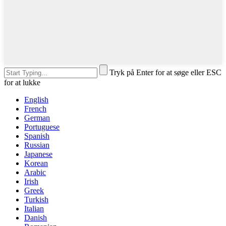
Tryk på Enter for at søge eller ESC
for at lukke
English
French
German
Portuguese
Spanish
Russian
Japanese
Korean
Arabic
Irish
Greek
Turkish
Italian
Danish