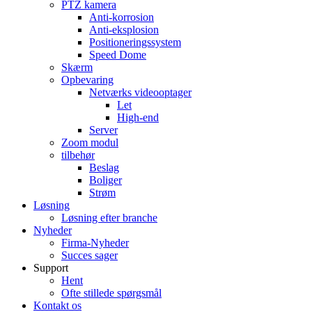
PTZ kamera
Anti-korrosion
Anti-eksplosion
Positioneringssystem
Speed ​​Dome
Skærm
Opbevaring
Netværks videooptager
Let
High-end
Server
Zoom modul
tilbehør
Beslag
Boliger
Strøm
Løsning
Løsning efter branche
Nyheder
Firma-Nyheder
Succes sager
Support
Hent
Ofte stillede spørgsmål
Kontakt os