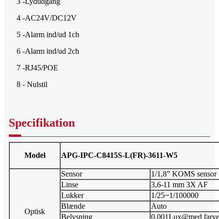
3 -Lydudgang
4 -AC24V/DC12V
5 -Alarm ind/ud 1ch
6 -Alarm ind/ud 2ch
7 -RJ45/POE
8 - Nulstil
Specifikation
Model
APG-IPC-C8415S-L(FR)-3611-W5
Sensor
1/1,8” KOMS sensor
Linse
3,6-11 mm 3X AF
Lukker
1/25~1/100000
Blænde
Auto
Optisk
Belysning
0,001Lux@med farv