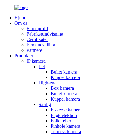
Hjem
Om os
Firmaprofil
Fabriksrundvisning
Certifikater
Firmaudstilling
Partnere
Produkter
IP kamera
Let
Bullet kamera
Kuppel kamera
High-end
Box kamera
Bullet kamera
Kuppel kamera
Særlig
Fiskeøje kamera
Fugtdetektion
Folk tæller
Pinhole kamera
Termisk kamera