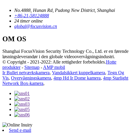
No.4888, Hunan Rd, Pudong New District, Shanghai
+86-21-58124888
24 timer online
global@focusvision.cn
OM OS
Shanghai FocusVision Security Technology Co., Ltd. er en førende
løsningsleverandør i den globale videoovervågningsindustri.
© Copyright - 2021-2022: Alle rettigheder forbeholdes.
Hotte
produkter
-
Sitemap
-
AMP mobil
Ir Bullet netværkskamera
,
Vandalsikkert kuppelkamera
,
Tegn Og
Vis
,
Overvågningskamera
,
4mp Hd Ir Dome kamera
,
4mp Starlight
Network Box-kamera
,
Send e-mail