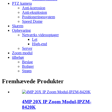
PTZ kamera
Anti-korrosion
Anti-eksplosion
Positioneringssystem
Speed ​​Dome
Skærm
Opbevaring
Netværks videooptager
Let
High-end
Server
Zoom modul
tilbehør
Beslag
Boliger
Strøm
Fremhævede Produkter
4MP 20X IP Zoom Modul-IPZM-
8420K